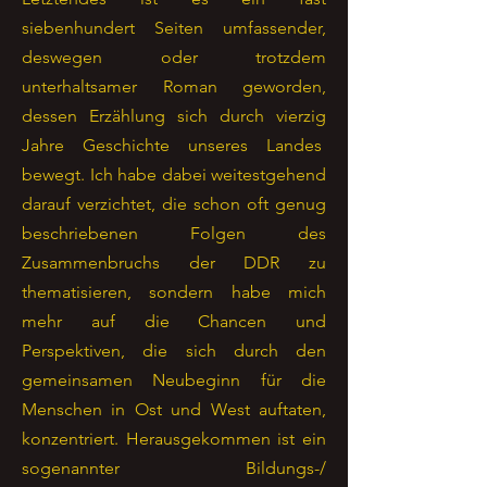
siebenhundert Seiten umfassender,
deswegen oder trotzdem
unterhaltsamer Roman geworden,
dessen Erzählung sich durch vierzig
Jahre Geschichte unseres Landes
bewegt. Ich habe dabei weitestgehend
darauf verzichtet, die schon oft genug
beschriebenen Folgen des
Zusammenbruchs der DDR zu
thematisieren, sondern habe mich
mehr auf die Chancen und
Perspektiven, die sich durch den
gemeinsamen Neubeginn für die
Menschen in Ost und West auftaten,
konzentriert. Herausgekommen ist ein
sogenannter Bildungs-/