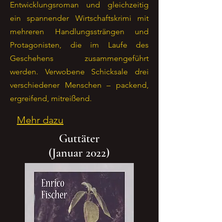
Entwicklungsroman und gleichzeitig
ein spannender Wirtschaftskrimi mit
mehreren Handlungssträngen und
Protagonisten, die im Laufe des
Geschehens zusammengeführt
werden. Verwobene Schicksale drei
verschiedener Menschen – packend,
ergreifend, mitreißend.
Mehr dazu
Guttäter
(Januar 2022)